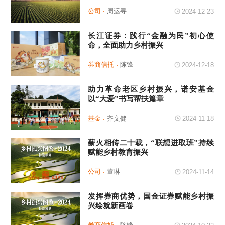
公司
周运寻
2024-12-23
长江证券：践行“金融为民”初心使
命，全面助力乡村振兴
券商信托
陈锋
2024-12-18
助力革命老区乡村振兴，诺安基金
以“大爱”书写帮扶篇章
基金
齐文健
2024-11-18
薪火相传二十载，“联想进取班”持续
赋能乡村教育振兴
公司
董琳
2024-11-14
发挥券商优势，国金证券赋能乡村振
兴绘就新画卷