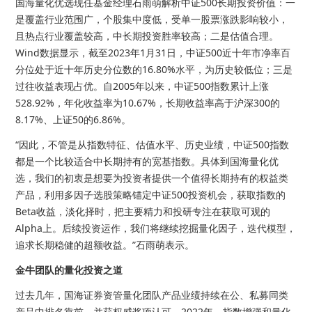
国海量化优选现任基金经理石雨萌解析中证500长期投资价值：一
是覆盖行业范围广，个股集中度低，受单一股票涨跌影响较小，
且热点行业覆盖较高，中长期投资胜率较高；二是估值合理。
Wind数据显示，截至2023年1月31日，中证500近十年市净率百
分位处于近十年历史分位数的16.80%水平，为历史较低位；三是
过往收益表现占优。自2005年以来，中证500指数累计上涨
528.92%，年化收益率为10.67%，长期收益率高于沪深300的
8.17%、上证50的6.86%。
“因此，不管是从指数特征、估值水平、历史业绩，中证500指数
都是一个比较适合中长期持有的宽基指数。具体到国海量化优
选，我们的初衷是想要为投资者提供一个值得长期持有的权益类
产品，利用多因子选股策略锚定中证500投资机会，获取指数的
Beta收益，淡化择时，把主要精力和投研专注在获取可观的
Alpha上。后续投资运作，我们将继续挖掘量化因子，迭代模型，
追求长期稳健的超额收益。”石雨萌表示。
金牛团队的量化投资之道
过去几年，国海证券资管量化团队产品业绩持续在公、私募同类
产品中排名靠前，并获权威奖项认可。2022年，指数增强和量化