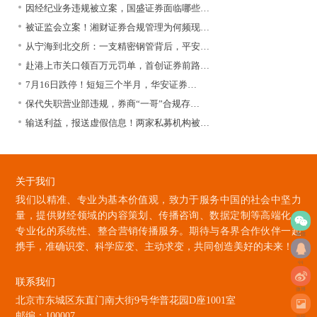
因经纪业务违规被立案，国盛证券面临哪些…
被证监会立案！湘财证券合规管理为何频现…
从宁海到北交所：一支精密钢管背后，平安…
赴港上市关口领百万元罚单，首创证券前路…
7月16日跌停！短短三个半月，华安证券…
保代失职营业部违规，券商“一哥”合规存…
输送利益，报送虚假信息！两家私募机构被…
关于我们
我们以精准、专业为基本价值观，致力于服务中国的社会中坚力
量，提供财经领域的内容策划、传播咨询、数据定制等高端化、
专业化的系统性、整合营销传播服务。期待与各界合作伙伴一起
微信
携手，准确识变、科学应变、主动求变，共同创造美好的未来！
qq
联系我们
微博
北京市东城区东直门南大街9号华普花园D座1001室
邮编：100007