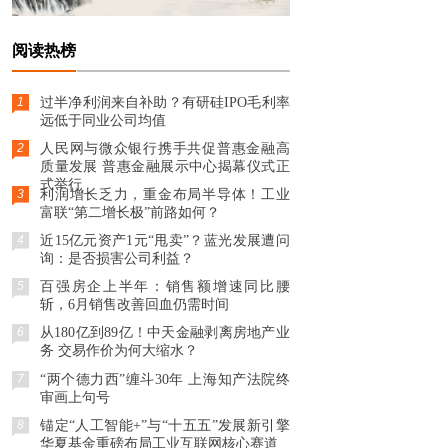
阅读热榜
1
过半净利润来自补助？有研硅IPO毛利率
远低于同业公司均值
2
人民网与微众银行携手共促普惠金融高
质量发展 普惠金融展示中心揭幕仪式正
式举行
3
利润增长乏力，重金布局半导体！工业
富联“第二增长极”前路如何？
4
近15亿元资产1元“甩卖”？蓝光发展遭问
询：是否损害公司利益？
5
百强房企上半年：销售额增速同比腰
斩，6月销售改善回血仍需时间
6
从180亿到89亿！中天金融剥离房地产业
务 交易作价为何大缩水？
7
“两个德力西”缠斗30年 上海知产法院终
审画上句号
8
锚定“人工智能+”与“十五五”发展新引擎
华夏基金重磅布局工业互联网核心赛道