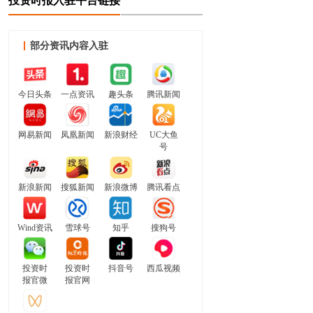
投资时报入驻平台链接
部分资讯内容入驻
今日头条
一点资讯
趣头条
腾讯新闻
网易新闻
凤凰新闻
新浪财经
UC大鱼
号
新浪新闻
搜狐新闻
新浪微博
腾讯看点
Wind资讯
雪球号
知乎
搜狗号
投资时
投资时
抖音号
西瓜视频
报官微
报官网