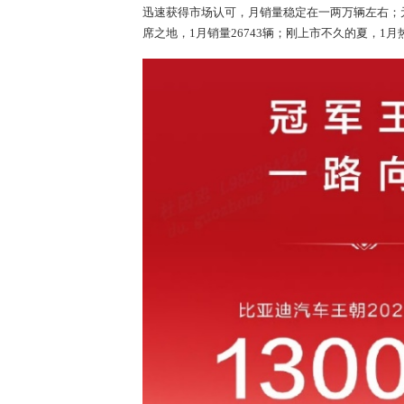
迅速获得市场认可，月销量稳定在一两万辆左右；
席之地，1月销量26743辆；刚上市不久的夏，1月热