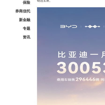
销冠宝座。
保险
券商信托
新金融
专题
资讯