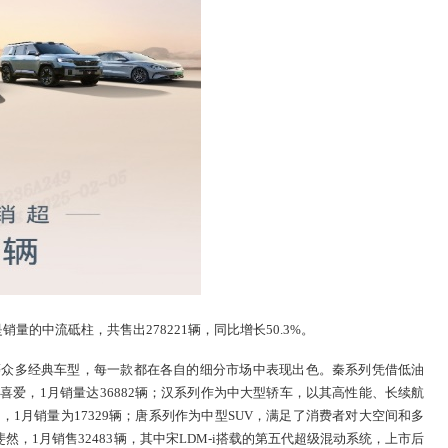
量的中流砥柱，共售出278221辆，同比增长50.3%。
等众多经典车型，每一款都在各自的细分市场中表现出色。秦系列凭借低油
爱，1月销量达36882辆；汉系列作为中大型轿车，以其高性能、长续航
1月销量为17329辆；唐系列作为中型SUV，满足了消费者对大空间和多
然，1月销售32483辆，其中宋LDM-i搭载的第五代超级混动系统，上市后