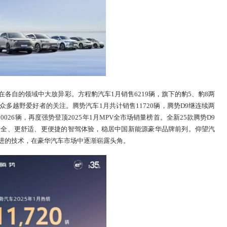
各自的领域中大放异彩。方程豹汽车1月销售6219辆，旗下的豹5、豹8两
多越野爱好者的关注。腾势汽车1月共计销售11720辆，腾势D9继连续两
026辆，再度强势登顶2025年1月MPV全市场销量榜首。全新25款腾势D9
安全、更舒适、更便捷的智驾体验，稳居中国新能源豪华品牌前列。仰望汽
进的技术，在豪华汽车市场中逐渐崭露头角。