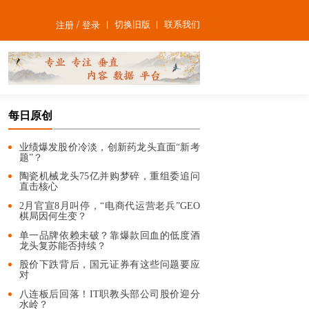
/
切换旧版
联系我们
注册
登录
每日原创
业绩爆发股价冷淡，创新药龙头直面“新考
题”？
陶瓷机械龙头75亿并购梦碎，重组委追问
直击核心
2月官宣8月叫停，“电商代运营老兵”GEO
棋局因何生变？
单一品牌依赖未破？靠爆款回血的低度酒
龙头复苏能否持续？
股价下跌背后，国元证券有这些问题要应
对
八连板后回落！IT职教头部公司股价迎分
水岭？