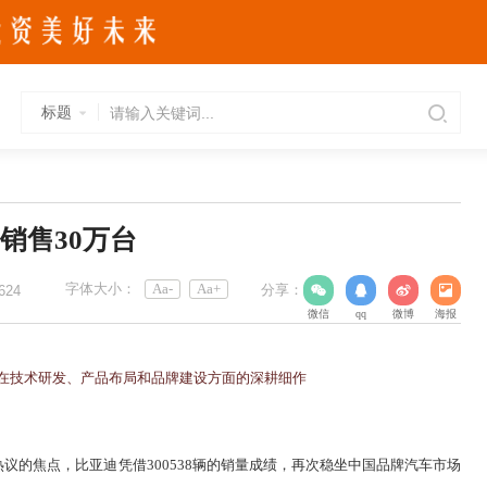
标题
月销售30万台
字体大小：
Aa-
Aa+
分享：
624
微信
qq
微博
海报
在技术研发、产品布局和品牌建设方面的深耕细作
议的焦点，比亚迪凭借300538辆的销量成绩，再次稳坐中国品牌汽车市场