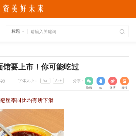
标题
面馆要上市！你可能吃过
字体大小：
Aa-
Aa+
分享：
598
微信
qq
微博
海报
及翻座率同比均有所下滑