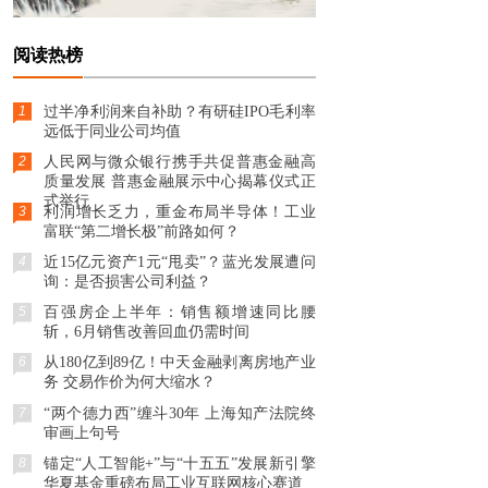
阅读热榜
1
过半净利润来自补助？有研硅IPO毛利率
远低于同业公司均值
2
人民网与微众银行携手共促普惠金融高
质量发展 普惠金融展示中心揭幕仪式正
式举行
3
利润增长乏力，重金布局半导体！工业
富联“第二增长极”前路如何？
4
近15亿元资产1元“甩卖”？蓝光发展遭问
询：是否损害公司利益？
5
百强房企上半年：销售额增速同比腰
斩，6月销售改善回血仍需时间
6
从180亿到89亿！中天金融剥离房地产业
务 交易作价为何大缩水？
7
“两个德力西”缠斗30年 上海知产法院终
审画上句号
8
锚定“人工智能+”与“十五五”发展新引擎
华夏基金重磅布局工业互联网核心赛道