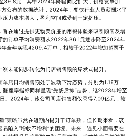
至39.8元，其中2024年降幅同比扩大，价格竞争加
多方公布的数据统计，2024年，餐饮行业人员薪酬水平
业压力成本增大，盈利空间或受到一定挤压。
，旨在通过提供更物美价廉的用餐体验来吸引顾客及增
订单平均消费额从2022年36.1元逐步降至2024年
4年全年实现4209.4万单，相较于2022年增加超两千
上涨未能同步转化为门店销售额的爆发式提升。
单店日均销售额处于波动下滑态势，分别为1.18万
时，翻座率指标同样呈现“先扬后抑”走势，继2023年增至
次/日。2024年，该公司同店销售额仅录得7.09亿元，较
换量”策略虽然在短期内提升了订单数，但长期来看，该
容易陷入“增收不增利”的困境。未来，遇见小面需要在