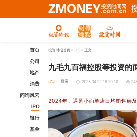
首页
投资时报首页
> IPO > 正文
公司
九毛九百福控股等投资的
地产
IPO
吕贡
2025-04-22 16:20:10
24
消费
问询风云
2024年，遇见小面单店日均销售额
IPO
银行
基金