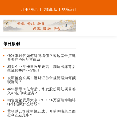
/
切换旧版
联系我们
注册
登录
每日原创
低利率时代如何稳健增值？睿远基金搭建
多资产协同配置体系
相关企业注册量逐年走高，潮玩出海背后
蕴藏哪些产业逻辑？
被证监会立案！湘财证券合规管理为何频
现漏洞？
半年预亏30亿背后，华发股份网红项目卷
入4.8亿仲裁漩涡？
销售营销费用大涨56%！3.6万店瑞幸咖啡
Q2财报藏什么暗线？
营收跌23%减亏超五成，呷哺呷哺离全面
盈利还差几步？