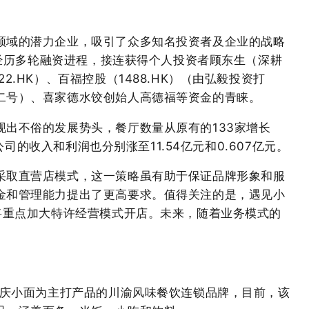
领域的潜力企业，吸引了众多知名投资者及企业的战略
小面经历多轮融资进程，接连获得个人投资者顾东生（深耕
2.HK）、百福控股（1488.HK）（由弘毅投资打
二号）、喜家德水饺创始人高德福等资金的青睐。
现出不俗的发展势头，餐厅数量从原有的133家增长
该公司的收入和利润也分别涨至11.54亿元和0.607亿元。
采取直营店模式，这一策略虽有助于保证品牌形象和服
金和管理能力提出了更高要求。值得关注的是，遇见小
将重点加大特许经营模式开店。未来，随着业务模式的
重庆小面为主打产品的川渝风味餐饮连锁品牌，目前，该