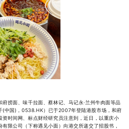
和府捞面、味千拉面、蔡林记、马记永·兰
州牛肉面等品
国)，0538.HK）已于2007
年登陆港股市场，和府
投资时间网、标点财经研究员注意到，近日，以重庆小
份有限公司（下称遇见小面）向港交所递交了招股书，