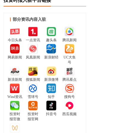
投资时报入驻平台链接
部分资讯内容入驻
今日头条
一点资讯
趣头条
腾讯新闻
网易新闻
凤凰新闻
新浪财经
UC大鱼
号
新浪新闻
搜狐新闻
新浪微博
腾讯看点
Wind资讯
雪球号
知乎
搜狗号
投资时
投资时
抖音号
西瓜视频
报官微
报官网