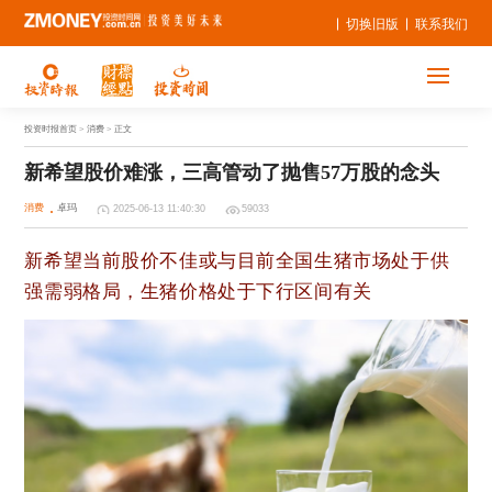
切换旧版
联系我们
投资时报首页
> 消费 > 正文
新希望股价难涨，三高管动了抛售57万股的念头
消费
卓玛
2025-06-13 11:40:30
59033
新希望当前股价不佳或与目前全国生猪市场处于供
强需弱格局，生猪价格处于下行区间有关