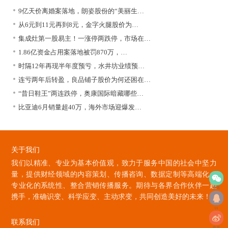
9亿天价离婚案落地，朗姿股份的“美丽生…
从6元到11元再到8元，金字火腿股价为…
集成灶第一股易主！一涨停两跌停，市场在…
1.86亿资金占用案落地被罚870万，…
时隔12年再现半年度预亏，水井坊业绩预…
连亏两年后转盈，良品铺子股价为何还困在…
“昔日鞋王”两连跌停，奥康国际暗藏哪些…
比亚迪6月销量超40万，海外市场迎爆发…
关于我们
我们以精准、专业为基本价值观，致力于服务中国的社会中坚力
量，提供财经领域的内容策划、传播咨询、数据定制等高端化、
专业化的系统性、整合营销传播服务。期待与各界合作伙伴一起
微信
携手，准确识变、科学应变、主动求变，共同创造美好的未来！
qq
联系我们
微博