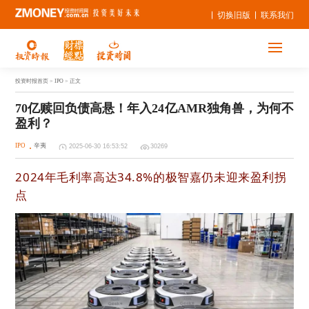
切换旧版
联系我们
投资时报首页
> IPO > 正文
70亿赎回负债高悬！年入24亿AMR独角兽，为何不
盈利？
IPO
辛夷
2025-06-30 16:53:52
30269
2024年毛利率高达34.8%的极智嘉仍未迎来盈利拐
点