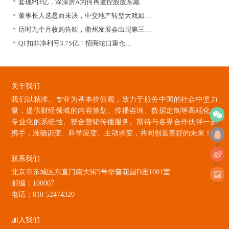
套现约3亿，深深房A为何再遭控股股东减…
董事长人选悬而未决，中交地产转型大戏如…
历时九个月收购告吹，衢州发展会出现第三…
Q1扣非净利亏3.75亿！招商蛇口重仓…
关于我们
我们以精准、专业为基本价值观，致力于服务中国的社会中坚力
量，提供财经领域的内容策划、传播咨询、数据定制等高端化、
专业化的系统性、整合营销传播服务。期待与各界合作伙伴一起
微信
携手，准确识变、科学应变、主动求变，共同创造美好的未来！
qq
联系我们
微博
北京市东城区东直门南大街9号华普花园D座1001室
邮编：100007
海报
电话：010-52474320
加入我们