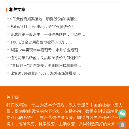
相关文章
9亿天价离婚案落地，朗姿股份的“美丽生…
从6元到11元再到8元，金字火腿股价为…
集成灶第一股易主！一涨停两跌停，市场在…
1.86亿资金占用案落地被罚870万，…
时隔12年再现半年度预亏，水井坊业绩预…
连亏两年后转盈，良品铺子股价为何还困在…
“昔日鞋王”两连跌停，奥康国际暗藏哪些…
比亚迪6月销量超40万，海外市场迎爆发…
关于我们
我们以精准、专业为基本价值观，致力于服务中国的社会中坚力
量，提供财经领域的内容策划、传播咨询、数据定制等高端化、
专业化的系统性、整合营销传播服务。期待与各界合作伙伴一起
微信
携手，准确识变、科学应变、主动求变，共同创造美好的未来！