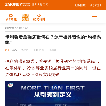
切换旧版
联系我们
投资时报首页
> 消费 > 正文
伊利强者愈强逻辑何在？源于极具韧性的“均衡系
统”
消费
卓玛
2025-08-30 18:31:56
53909
伊利的强者愈强，首先源于极具韧性的“均衡系统”，
在液体乳、冷饮等业务稳居行业第一的同时，也在
关键战略品类上持续实现突破