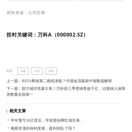
资料来源：公司官网
投时关键词：万科A（000002.SZ）
标签：
金融
公司
利润
上一篇：REITs释放第二曲线潜能？中国金茂最新中报数据解密
下一篇：助力城市筑巢引凤！万科前三季度销售超千亿，泊寓纳入保障
房数量全国第一
相关文章
半年预亏30亿背后，华发股份网红项目卷…
规模登顶的保利发展，盈利掉队了吗？