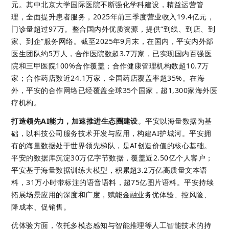
元。其中北京大学国际医院不断强化学科建设，精益运营管
理，全面提升患者服务，2025年前三季度营业收入19.4亿元，
门诊量超过97万。整合国内外优质资源，提供“到线、到店、到
家、到企”服务网络。截至2025年9月末，在国内，平安内外部
医生团队约5万人，合作医院数超3.7万家，已实现国内百强医
院和三甲医院100%合作覆盖；合作健康管理机构数超10.7万
家；合作药店数近24.1万家，全国药店覆盖率超35%。在海
外，平安的合作网络已经覆盖全球35个国家，超1,300家海外医
疗机构。 
打造领先AI能力，加速推进生态圈建设
。
平安以海量数据为基
础，以科技公司服务技术开发与应用，构建AI护城河。平安拥
有的海量数据处于世界领先梯队，是AI创造价值的核心基础。
平安的数据库沉淀30万亿字节数据，覆盖近2.50亿个人客户；
平安基于海量数据训练大模型，积累超3.2万亿高质量文本语
料，31万小时带标注的语音语料，超75亿图片语料。平安持续
拓展场景应用的深度和广度，赋能金融业务优体验、控风险、
降成本、促销售。 
优体验方面，依托多模态感知与智能推理等人工智能技术的持