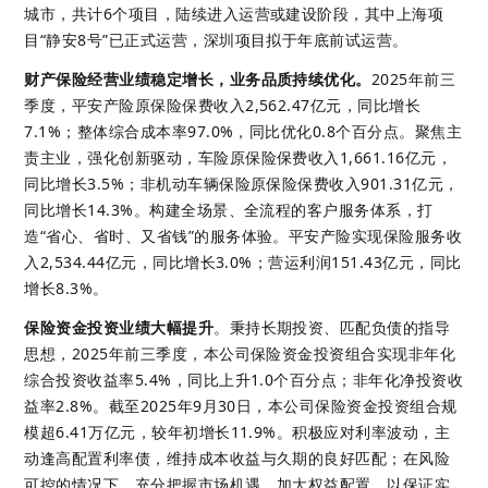
城市，共计6个项目，陆续进入运营或建设阶段，其中上海项
目“静安8号”已正式运营，深圳项目拟于年底前试运营。 
财产保险经营业绩稳定增长，业务品质持续优化
。
2025年前三
季度，平安产险原保险保费收入2,562.47亿元，同比增长
7.1%；整体综合成本率97.0%，同比优化0.8个百分点。聚焦主
责主业，强化创新驱动，车险原保险保费收入1,661.16亿元，
同比增长3.5%；非机动车辆保险原保险保费收入901.31亿元，
同比增长14.3%。构建全场景、全流程的客户服务体系，打
造“省心、省时、又省钱”的服务体验。平安产险实现保险服务收
入2,534.44亿元，同比增长3.0%；营运利润151.43亿元，同比
增长8.3%。 
保险资金投资业绩大幅提升
。
秉持长期投资、匹配负债的指导
思想，2025年前三季度，本公司保险资金投资组合实现非年化
综合投资收益率5.4%，同比上升1.0个百分点；非年化净投资收
益率2.8%。截至2025年9月30日，本公司保险资金投资组合规
模超6.41万亿元，较年初增长11.9%。积极应对利率波动，主
动逢高配置利率债，维持成本收益与久期的良好匹配；在风险
可控的情况下，充分把握市场机遇，加大权益配置，以保证实