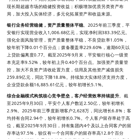
现长期超越市场的稳健投资收益；积极增加优质另类资产布
局，加大投入实体经济，多元化拓展资产和收益来源。 
银行业务经营稳健，资产质量整体平稳
。
2025年前三季度，平
安银行实现营业收入1,006.68亿元，实现净利润383.39亿元。
强化全面风险管理，资产质量整体平稳，不良贷款率1.05%，
较年初下降0.01个百分点；拨备覆盖率229.60%，逾期60天以
上贷款偏离度0.77。截至2025年9月末，平安银行核心一级资
本充足率9.52%，较年初上升0.40个百分点。加强资产质量管
控，加大不良资产清收处置力度，信用及其他资产减值损失
259.89亿元，同比下降18.8%。持续加大实体经济支持力度，
企业贷款余额16,885.61亿元，较年初增长5.1%。 
综合金融模式构筑核心竞争壁垒，客户经营效率持续提升
。截
至2025年9月30日，平安个人客户数近2.50亿，较年初增长
2.9%。2025年前三季度新增客户2,628万，同比增长6.8%；客
均持有合同2.94个，较年初增长0.7%。个人客户留存率处于高
位，截至2025年9月30日，持有集团内4个及以上合同客户的留
存率达97.5%，较仅有一个合同客户的留存率高12.8个百分