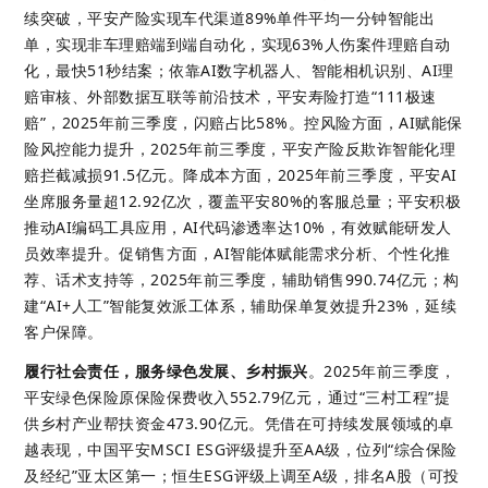
续突破，平安产险实现车代渠道89%单件平均一分钟智能出
单，实现非车理赔端到端自动化，实现63%人伤案件理赔自动
化，最快51秒结案；依靠AI数字机器人、智能相机识别、AI理
赔审核、外部数据互联等前沿技术，平安寿险打造“111极速
赔”，2025年前三季度，闪赔占比58%。控风险方面，AI赋能保
险风控能力提升，2025年前三季度，平安产险反欺诈智能化理
赔拦截减损91.5亿元。降成本方面，2025年前三季度，平安AI
坐席服务量超12.92亿次，覆盖平安80%的客服总量；平安积极
推动AI编码工具应用，AI代码渗透率达10%，有效赋能研发人
员效率提升。促销售方面，AI智能体赋能需求分析、个性化推
荐、话术支持等，2025年前三季度，辅助销售990.74亿元；构
建“AI+人工”智能复效派工体系，辅助保单复效提升23%，延续
客户保障。 
履行社会责任，服务绿色发展、乡村振兴
。
2025年前三季度，
平安绿色保险原保险保费收入552.79亿元，通过“三村工程”提
供乡村产业帮扶资金473.90亿元。凭借在可持续发展领域的卓
越表现，中国平安MSCI ESG评级提升至AA级，位列“综合保险
及经纪”亚太区第一；恒生ESG评级上调至A级，排名A股（可投