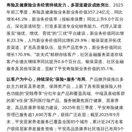
寿险及健康险业务经营持续发力，多渠道建设成效突出
。
2025
年前三季度，寿险及健康险业务新业务价值357.24亿元，同比
增长46.2%，新业务价值率（按标准保费）同比上升9.0个百分
点。深化渠道转型，打造多渠道专业化销售能力。代理人渠道
落实“做优、增优、育优”的“三优”平台建设，新业务价值同比增
长23.3%，人均新业务价值同比增长29.9%；银保渠道开拓优
质渠道、扩充高质量队伍、提升产品竞争力，新业务价值同比
增长170.9%。“农夫式”精耕存续客户，社区金融服务渠道存续
客户全缴次继续率同比提升0.6个百分点。银保渠道、社区金融
服务及其他等渠道，贡献了平安寿险新业务价值的35.1%。 
以客户为中心，持续深化
“
保险+服务
”
布局
。
产品侧升级推出多
款主力财富及养老类、保障类产品，上新了具有双被保险人特
色功能的“安颐尊享”分红年金产品和覆盖高端、中端及基础客群
的新“e生保”系列医疗险产品。服务侧聚焦医疗健康、居家养
老、高品质康养等能力建设。2025年前三季度，平安寿险健康
管理已服务超1,600万客户，获得广泛欢迎；截至2025年9月
末，平安居家养老服务已覆盖全国85个城市，累计近24万名客
户获得居家养老服务资格；平安高品质康养社区项目已布局5个