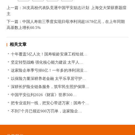
上一篇：36支高校代表队竞逐中国平安励志计划 上海交大荣获赛题擂
主
下一篇：中国人寿前三季度实现归母净利润超1678亿元，在上年同期
高基数上增长60.5%
相关文章
十年覆盖5亿人次！国寿银龄安康工程绘就…
坚定转型战略 强化核心能力建设 太平人…
这家险企单季亏掉6亿！一年多的净利润没…
以保险力量深耕养老金融 太平乐享居守护…
深耕长护险全链条服务，筑牢民生照护保障…
中国平安位列2026《财富》世界500…
把专业送到一线，把安心带进万家：国寿个…
不到7个月已领近900万罚单，这家险企…