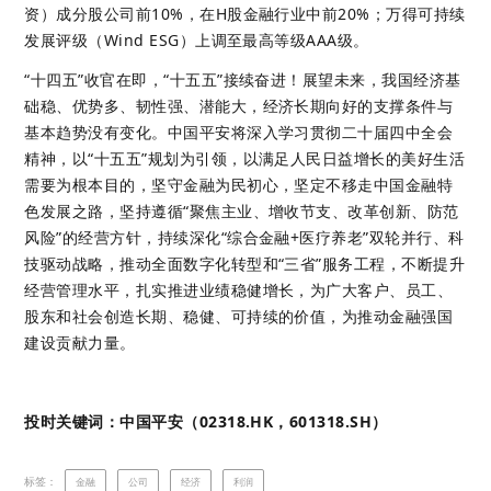
资）成分股公司前10%，在H股金融行业中前20%；万得可持续
发展评级（Wind ESG）上调至最高等级AAA级。 
“十四五”收官在即，“十五五”接续奋进！展望未来，我国经济基
础稳、优势多、韧性强、潜能大，经济长期向好的支撑条件与
基本趋势没有变化。中国平安将深入学习贯彻二十届四中全会
精神，以“十五五”规划为引领，以满足人民日益增长的美好生活
需要为根本目的，坚守金融为民初心，坚定不移走中国金融特
色发展之路，坚持遵循“聚焦主业、增收节支、改革创新、防范
风险”的经营方针，持续深化“综合金融+医疗养老”双轮并行、科
技驱动战略，推动全面数字化转型和“三省”服务工程，不断提升
经营管理水平，扎实推进业绩稳健增长，为广大客户、员工、
股东和社会创造长期、稳健、可持续的价值，为推动金融强国
建设贡献力量。
投时关键词：中国平安（02318.HK，601318.SH） 
标签：
金融
公司
经济
利润