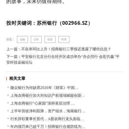
的故事，未来仍值得期待。
投时关键词：苏州银行（002966.SZ）
标签：
金融
公司
经济
利润
上一篇：不良率环比上升！招商银行三季报还透露了哪些信息？
下一篇：平安银行北京分行在经开区成功举办“亦企同行·金彩共赢”平
安科技金融论坛
相关文章
微众银行为何缺席2026年《财富》中国…
上海农商银行加大对知识产权领域赋能创新…
上海农商银行“心家园”深耕基层治理 …
上半年营收净利双降，资产缩水，海南银行…
行长辞职董事长暂代，A股农商行龙头面临…
年内领罚单已超千万！招商银行合规防线为…