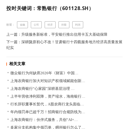
投时关键词：常熟银行（601128.SH）
标签：
金融
公司
经济
控股
利润
上一篇：升级服务新标准，平安银行推出信用卡五大基础保障
下一篇：深耕陇原初心不改！甘肃银行十四载服务地方经济高质量发展
纪实
相关文章
微众银行为何缺席2026年《财富》中国…
上海农商银行加大对知识产权领域赋能创新…
上海农商银行“心家园”深耕基层治理 …
上半年营收净利双降，资产缩水，海南银行…
行长辞职董事长暂代，A股农商行龙头面临…
年内领罚单已超千万！招商银行合规防线为…
上海农商银行：伙伴式服务，共创“AI+…
多家分支机构集中领罚单，稠州银行怎么了…