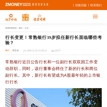
切换旧版
联系我们
投资时报首页
> 银行 > 正文
行长变更！常熟银行39岁拟任新行长面临哪些考
验？
银行
田文会
2025-11-19 15:29:12
23277
常熟银行近日公告行长和一位副行长双双因工作变
动辞职，同时，该行董事会聘任了新的行长和两位
副行长。其中，新行长有望成为A股最年轻的上市银
行行长