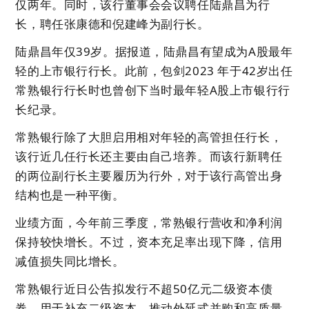
仅两年。同时，该行董事会会议聘任陆鼎昌为行
长，聘任张康德和倪建峰为副行长。
陆鼎昌年仅39岁。据报道，陆鼎昌有望成为A股最年
轻的上市银行行长。此前，包剑2023 年于42岁出任
常熟银行行长时也曾创下当时最年轻A股上市银行行
长纪录。
常熟银行除了大胆启用相对年轻的高管担任行长，
该行近几任行长还主要由自己培养。而该行新聘任
的两位副行长主要履历为行外，对于该行高管出身
结构也是一种平衡。
业绩方面，今年前三季度，常熟银行营收和净利润
保持较快增长。不过，资本充足率出现下降，信用
减值损失同比增长。
常熟银行近日公告拟发行不超50亿元二级资本债
券，用于补充二级资本，推动外延式并购和高质量