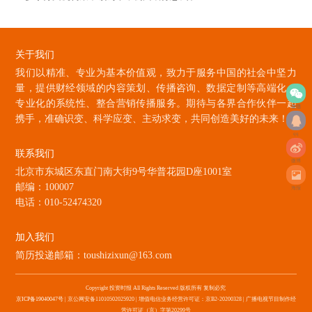
关于我们
我们以精准、专业为基本价值观，致力于服务中国的社会中坚力
量，提供财经领域的内容策划、传播咨询、数据定制等高端化、
专业化的系统性、整合营销传播服务。期待与各界合作伙伴一起
微信
携手，准确识变、科学应变、主动求变，共同创造美好的未来！
qq
联系我们
微博
北京市东城区东直门南大街9号华普花园D座1001室
邮编：100007
海报
电话：010-52474320
加入我们
简历投递邮箱：toushizixun@163.com
Copyright 投资时报 All Rights Reserved 版权所有 复制必究
京ICP备19040047号
| 京公网安备11010502025920 | 增值电信业务经营许可证：京B2-20200328 | 广播电视节目制作经
营许可证（京）字第20299号