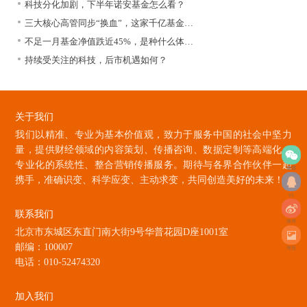
科技分化加剧，下半年诺安基金怎么看？
三大核心高管同步“换血”，这家千亿基金…
不足一月基金净值跌近45%，是种什么体…
持续受关注的科技，后市机遇如何？
关于我们
我们以精准、专业为基本价值观，致力于服务中国的社会中坚力
量，提供财经领域的内容策划、传播咨询、数据定制等高端化、
专业化的系统性、整合营销传播服务。期待与各界合作伙伴一起
微信
携手，准确识变、科学应变、主动求变，共同创造美好的未来！
qq
联系我们
微博
北京市东城区东直门南大街9号华普花园D座1001室
邮编：100007
海报
电话：010-52474320
加入我们