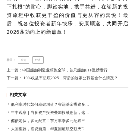
下扎根
”
的耐心，脚踏实地，携手共进，
在崭新的投
资旅程中收获更丰盈的价值与更从容的喜悦！最
后，祝各位投资者新年快乐，安康顺遂，共同开启
2026蓬勃向上的
新
篇章！
标签：
公司
经济
上一篇：中国船舶制造业领跑全球，首只船舶ETF重磅发行
下一篇：-19%收益率垫底2025，背后的这家公募基金什么情况？
相关文章
低利率时代如何稳健增值？睿远基金搭建多…
年中观察｜当多资产投资叠加投融创新，这…
偏债定位，多元配置！东方丰泰多元配置三…
大国重器，投资新篇，华夏国证航空航天E…