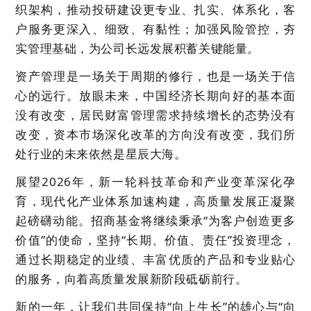
织架构，推动投研建设更专业
、
扎实
、
体系化，客
户服务更深入
、
细致
、
有黏性
；
加强风险管控，夯
实管理基础，为公司长远发展积蓄关键能量
。
资产管理是一场关于周期的修行，也是一场关于信
心的远行。放眼未来，中国经济长期向好的基本面
没有改变，居民财富管理需求持续增长的态势没有
改变，资本市场深化改革的方向没有改变，我们所
处行业的未来依然是星辰大海。
展望
2
026
年，新一轮科技革命和产业变革深化孕
育，现代化产业体系加速构建，高质量发展正凝聚
起磅礴动能。招商基金将继续秉承
“为客户创造更多
价值”的使命，坚持“长期、价值、责任”投资理念，
通过长期稳定的业绩、丰富优质的产品和专业贴心
的服务，向着高质量发展新阶段砥砺前行。
新的一年，让我们共同保持
“
向上生长
”
的雄心与
“
向