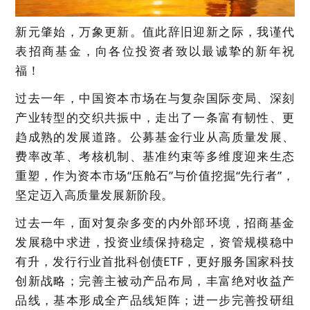
新元肇始，万象更新。值此
辞旧迎新
之际
，
我谨代
表招商基金，向各位投资者致以最诚挚的新年祝
福！
过去一年，中国资本市场在与复杂国际变局、深刻
产业转型的交织共振中，走出了一条富有韧性、更
趋成熟的发展道路。公募基金行业从高质量发展、
费率改革、考核机制、基准约束等多维度迎来生态
重塑，作为资本市场
“压舱石”与价值挖掘“先行者”，
坚定迈入高质量发展新阶段。
过去一年，面对复杂多变的
内外部
环境，招商基金
发展稳中求进，投资业绩保持稳定，资管规模稳中
有升
，
发行
行业首批科创债
ETF，更好服务国家科技
创新战略；完善主被动产品布局，丰富绝对收益产
品线，基本形成全产品线矩阵；进一步
完善
投研组