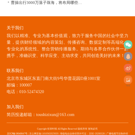
曹操出行3000万落子珠海，将布局哪些…
关于我们
我们以精准、专业为基本价值观，致力于服务中国的社会中坚力
量，提供财经领域的内容策划、传播咨询、数据定制等高端化、
专业化的系统性、整合营销传播服务。期待与各界合作伙伴一起
微信
携手，准确识变、科学应变、主动求变，共同创造美好的未来！
qq
联系我们
微博
北京市东城区东直门南大街9号华普花园D座1001室
邮编：100007
海报
电话：010-52474320
加入我们
简历投递邮箱：toushizixun@163.com
Copyright 投资时报 All Rights Reserved 版权所有 复制必究
京ICP备19040047号
| 京公网安备11010502025920 | 增值电信业务经营许可证：京B2-20200328 | 广播电视节目制作经