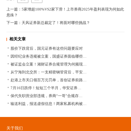
上一篇：5家增超100%VS2家下滑！上市券商2025年盈利表现为何如此
悬殊？
下一篇：天风证券新总裁定了！将面对哪些挑战？
相关文章
股价下跌背后，国元证券有这些问题要应对
因经纪业务违规被立案，国盛证券面临哪些…
被证监会立案！湘财证券合规管理为何频现…
从宁海到北交所：一支精密钢管背后，平安…
赴港上市关口领百万元罚单，首创证券前路…
7月16日跌停！短短三个半月，华安证券…
保代失职营业部违规，券商“一哥”合规存…
输送利益，报送虚假信息！两家私募机构被…
关于我们