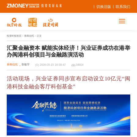
切换旧版
联系我们
投资时报首页
> 券商信托 > 正文
汇聚金融资本 赋能实体经济！兴业证券成功在港举
办闽港科创项目与金融路演活动
券商信托
章敬宇
2026-05-15 16:58:47
34604
活动现场，
兴业证券同步宣布启动设立10亿元“闽
港科技金融会客厅科创基金”