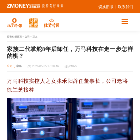
切换旧版
联系我们
投资时报首页
> 公司 > 正文
家族二代掌舵8年后卸任，万马科技在走一步怎样
的棋？
公司
李路
2026-05-15 17:39:46
24025
万马科技实控人之女张禾阳辞任董事长
，公司老将
徐兰芝接棒