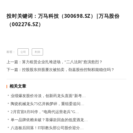
投时关键词：万马科技（300698.SZ）|万马股份
（002276.SZ）
标签：
公司
利润
上一篇：算力租赁企业扎堆进场，“二八法则”愈演愈烈？
下一篇：控股股东持股屡次被拍卖，劲嘉股份控制权能稳住吗？
相关文章
业绩爆发股价冷淡，创新药龙头直面“新考…
陶瓷机械龙头75亿并购梦碎，重组委追问…
2月官宣8月叫停，“电商代运营老兵”G…
单一品牌依赖未破？靠爆款回血的低度酒龙…
八连板后回落！IT职教头部公司股价迎分…