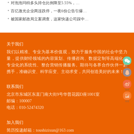
对泡泡玛特多头持仓比例降至5.55%，…
百亿激光企业两连跌停，一夜6份公告引爆…
被国家邮政局立案调查，这家快递公司踩中…
关于我们
我们以精准、专业为基本价值观，致力于服务中国的社会中坚力
量，提供财经领域的内容策划、传播咨询、数据定制等高端化、
专业化的系统性、整合营销传播服务。期待与各界合作伙伴一起
微信
携手，准确识变、科学应变、主动求变，共同创造美好的未来！
qq
联系我们
微博
北京市东城区东直门南大街9号华普花园D座1001室
邮编：100007
海报
电话：010-52474320
加入我们
简历投递邮箱：toushizixun@163.com