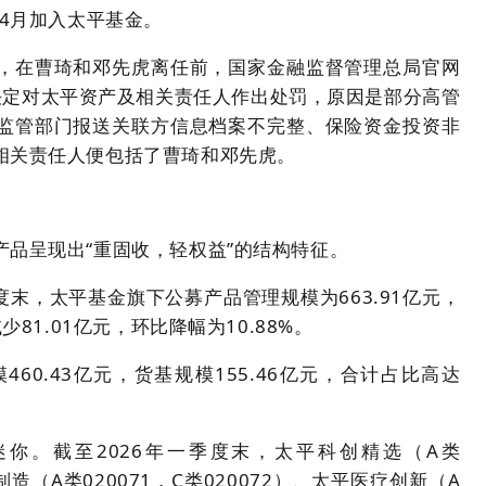
年4月加入太平基金。
，在曹琦和邓先虎离任前，国家金融监督管理总局官网
局决定对太平资产及相关责任人作出处罚，原因是部分高管
监管部门报送关联方信息档案不完整、保险资金投资非
相关责任人便包括了曹琦和邓先虎。
品呈现出“重固收，轻权益”的结构特征。
季度末，太平基金旗下公募产品管理规模为663.91亿元，
81.01亿元，环比降幅为10.88%。
60.43亿元，货基规模155.46亿元，合计占比高达
你。截至2026年一季度末，太平科创精选（A类
进制造（A类020071，C类020072）、太平医疗创新（A