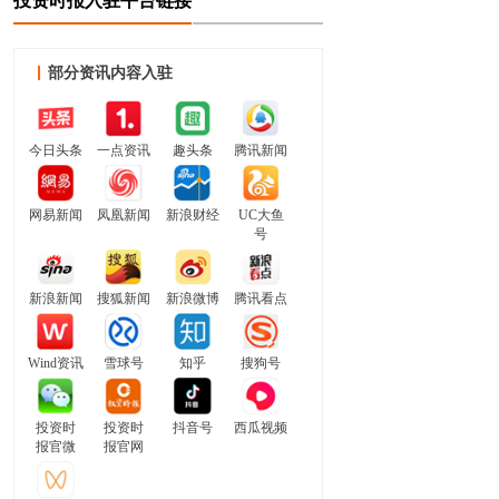
投资时报入驻平台链接
部分资讯内容入驻
今日头条
一点资讯
趣头条
腾讯新闻
网易新闻
凤凰新闻
新浪财经
UC大鱼
号
新浪新闻
搜狐新闻
新浪微博
腾讯看点
Wind资讯
雪球号
知乎
搜狗号
投资时
投资时
抖音号
西瓜视频
报官微
报官网