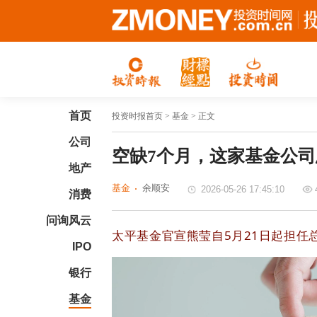
首页
投资时报首页
> 基金 > 正文
公司
空缺7个月，这家基金公
地产
基金
余顺安
2026-05-26 17:45:10
消费
问询风云
太平基金官宣熊莹自5月21日起担任
IPO
银行
基金