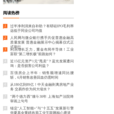
阅读热榜
1
过半净利润来自补助？有研硅IPO毛利率
远低于同业公司均值
2
人民网与微众银行携手共促普惠金融高
质量发展 普惠金融展示中心揭幕仪式正
式举行
3
利润增长乏力，重金布局半导体！工业
富联“第二增长极”前路如何？
4
近15亿元资产1元“甩卖”？蓝光发展遭问
询：是否损害公司利益？
5
百强房企上半年：销售额增速同比腰
斩，6月销售改善回血仍需时间
6
从180亿到89亿！中天金融剥离房地产业
务 交易作价为何大缩水？
7
“两个德力西”缠斗30年 上海知产法院终
审画上句号
8
锚定“人工智能+”与“十五五”发展新引擎
华夏基金重磅布局工业互联网核心赛道