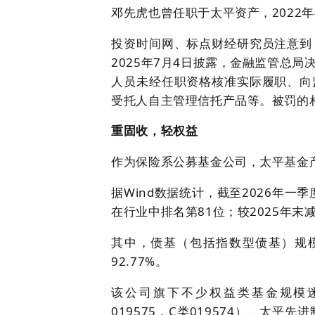
邓先虎也曾任职于太平资产，2022
投资时间网、标点财经研究员注意到
2025年7月4日披露，金融监管总
人员未经任职资格核准实际履职、向
受托人自主管理信托产品等。被罚的
重固收，轻权益
作为保险系公募基金公司，太平基金产
据Wind数据统计，截至2026年一
在行业中排名第81位；较2025年末减少
其中，债基（包括指数型债基）规模4
92.77%。
该公司旗下不少权益类基金规模迷
019575，C类019574）、太平先