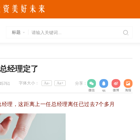
标题
司总经理定了
字体大小：
Aa-
Aa+
分享：
45761
微信
qq
微博
海报
总经理，这距离上一任总经理离任已过去7个多月