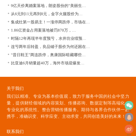
9亿天价离婚案落地，朗姿股份的“美丽生…
从6元到11元再到8元，金字火腿股价为…
集成灶第一股易主！一涨停两跌停，市场在…
1.86亿资金占用案落地被罚870万，…
时隔12年再现半年度预亏，水井坊业绩预…
连亏两年后转盈，良品铺子股价为何还困在…
“昔日鞋王”两连跌停，奥康国际暗藏哪些…
比亚迪6月销量超40万，海外市场迎爆发…
关于我们
我们以精准、专业为基本价值观，致力于服务中国的社会中坚力
量，提供财经领域的内容策划、传播咨询、数据定制等高端化、
专业化的系统性、整合营销传播服务。期待与各界合作伙伴一起
微信
携手，准确识变、科学应变、主动求变，共同创造美好的未来！
qq
联系我们
微博