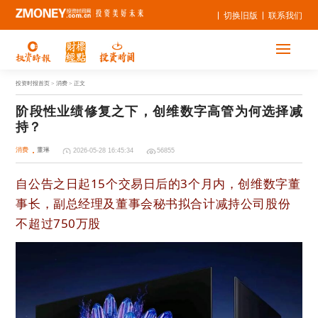
切换旧版
联系我们
投资时报首页
> 消费 > 正文
阶段性业绩修复之下，创维数字高管为何选择减
持？
消费
董琳
2026-05-28 16:45:34
56855
自公告之日起15个交易日后的3个月内，创维数字董
事长，副总经理及董事会秘书拟合计减持公司股份
不超过750万股