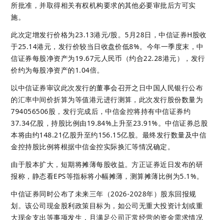
所批准，并取得相关有权机构要求的其他必要审批后方可实
施。
此次定增发行价格为23.13港元/股。5月28日，中信证券H股收
于25.14港元，发行价较当日收盘价低8%。今年一季度末，中
信证券每股净资产为19.67元人民币（约合22.28港元），发行
价约为每股净资产的1.04倍。
以中信证券审议此次发行的董事会召开之日中国人民银行公布
的汇率中间价折算为等值港元进行测算，此次发行股份数量为
794056506股，发行完成后，中信金控将持有中信证券约
37.34亿股，持股比例由19.84%上升至23.91%。中信证券总股
本将由约148.21亿股升至约156.15亿股。最终发行数量及中信
金控持股比例将根据中信金控实际换汇等情况确定。
由于股本扩大，短期将摊薄每股收益。方正证券近日发布的研
报称，静态看EPS等指标将小幅摊薄，测算摊薄比例为5.1%。
中信证券同时公布了未来三年（2026-2028年）股东回报规
划。该公司现金股利政策目标为，如公司无重大投资计划或重
大现金支出等事项发生，且满足公司正常经营的资金需求情况