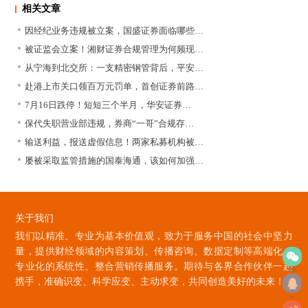
相关文章
因经纪业务违规被立案，国盛证券面临哪些…
被证监会立案！湘财证券合规管理为何频现…
从宁海到北交所：一支精密钢管背后，平安…
赴港上市关口领百万元罚单，首创证券前路…
7月16日跌停！短短三个半月，华安证券…
保代失职营业部违规，券商“一哥”合规存…
输送利益，报送虚假信息！两家私募机构被…
屡被采取监管措施的国泰海通，该如何加强…
关于我们
我们以精准、专业为基本价值观，致力于服务中国的社会中坚力
量，提供财经领域的内容策划、传播咨询、数据定制等高端化、
专业化的系统性、整合营销传播服务。期待与各界合作伙伴一起
微信
携手，准确识变、科学应变、主动求变，共同创造美好的未来！
qq