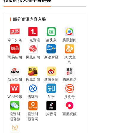
投资时报入驻平台链接
部分资讯内容入驻
今日头条
一点资讯
趣头条
腾讯新闻
网易新闻
凤凰新闻
新浪财经
UC大鱼
号
新浪新闻
搜狐新闻
新浪微博
腾讯看点
Wind资讯
雪球号
知乎
搜狗号
投资时
投资时
抖音号
西瓜视频
报官微
报官网