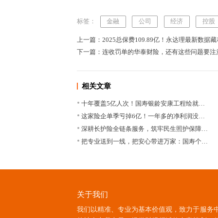
标签：
金融
公司
经济
控股
上一篇：2025总保费109.89亿！永达理最新数据
下一篇：连收罚单的华泰财险，还有这些问题要注
相关文章
十年覆盖5亿人次！国寿银龄安康工程绘就…
这家险企单季亏掉6亿！一年多的净利润没…
深耕长护险全链条服务，筑牢民生照护保障…
把专业送到一线，把安心带进万家：国寿个…
关于我们
我们以精准、专业为基本价值观，致力于服务