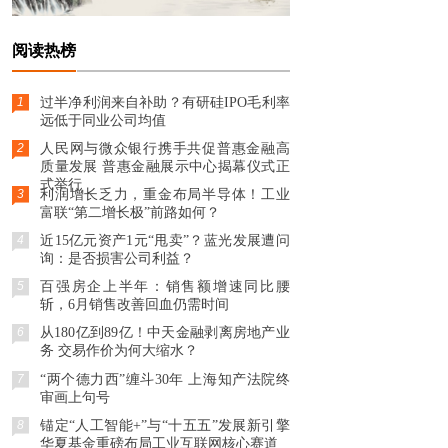
阅读热榜
1
过半净利润来自补助？有研硅IPO毛利率
远低于同业公司均值
2
人民网与微众银行携手共促普惠金融高
质量发展 普惠金融展示中心揭幕仪式正
式举行
3
利润增长乏力，重金布局半导体！工业
富联“第二增长极”前路如何？
4
近15亿元资产1元“甩卖”？蓝光发展遭问
询：是否损害公司利益？
5
百强房企上半年：销售额增速同比腰
斩，6月销售改善回血仍需时间
6
从180亿到89亿！中天金融剥离房地产业
务 交易作价为何大缩水？
7
“两个德力西”缠斗30年 上海知产法院终
审画上句号
8
锚定“人工智能+”与“十五五”发展新引擎
华夏基金重磅布局工业互联网核心赛道