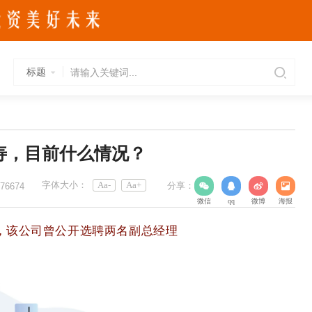
标题
寿，目前什么情况？
字体大小：
Aa-
Aa+
分享：
76674
微信
qq
微博
海报
，该公司曾公开选聘两名副总经理