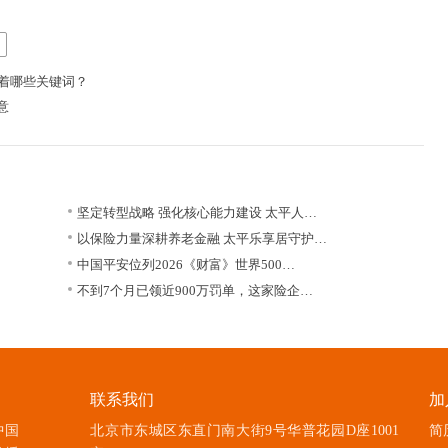
藏着哪些关键词？
意
坚定转型战略 强化核心能力建设 太平人…
以保险力量深耕养老金融 太平乐享居守护…
中国平安位列2026《财富》世界500…
不到7个月已领近900万罚单，这家险企…
联系我们
加
中国
北京市东城区东直门南大街9号华普花园D座1001
简历