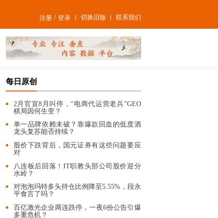
/
切换旧版
联系我们
注册
登录
每日原创
2月官宣8月叫停，“电商代运营老兵”GEO
棋局因何生变？
单一品牌依赖未破？靠爆款回血的低度酒
龙头复苏能否持续？
股价下跌背后，国元证券有这些问题要应
对
八连板后回落！IT职教头部公司股价迎分
水岭？
对泡泡玛特多头持仓比例降至5.55%，段永
平食言了吗？
百亿激光企业两连跌停，一夜6份公告引爆
多重危机？