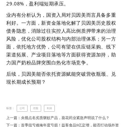
29.08%，盈利端短期承压。
业内有分析认为，国资入局对贝因美而言具备多重
利好。一方面，新资金落地化解了贝因美历史股权
债务隐患，消除过往实控人高比例质押带来的治理
风险，优化公司股权结构与内部治理体系；另一方
面，依托地方优势，公司有望在供应链采购、线下
渠道拓展、产业项目落地等方面获得资源加持，助
力国产奶粉品牌突围白热化市场竞争。
后续，贝因美能否依托资源赋能突破营收瓶颈、兑
现长期成长预期？
标签：
公司
控股
利润
上一篇：央视点名劣质驱蚊产品，葵花药业紧急声明说了什么？
下一篇：首季扭亏难掩年度亏损！益客食品9亿定增，能否打动场外资