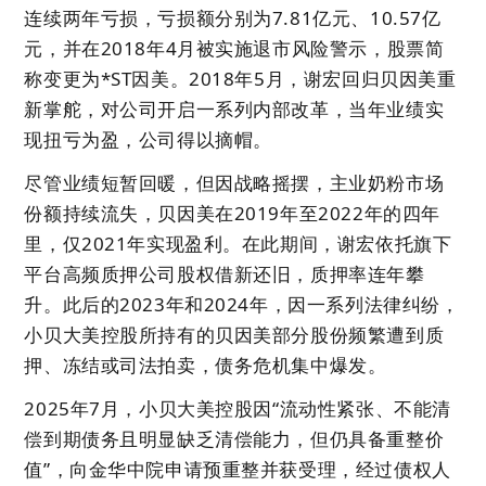
连续两年亏损，亏损额分别为7.81亿元、10.57亿
元，并在2018年4月被实施退市风险警示，股票简
称变更为*ST因美。2018年5月，谢宏回归贝因美重
新掌舵，对公司开启一系列内部改革，当年业绩实
现扭亏为盈，公司得以摘帽。
尽管业绩短暂回暖，但因战略摇摆，主业奶粉市场
份额持续流失，贝因美在2019年至2022年的四年
里，仅2021年实现盈利。在此期间，谢宏依托旗下
平台高频质押公司股权借新还旧，质押率连年攀
升。此后的2023年和2024年，因一系列法律纠纷，
小贝大美控股所持有的贝因美部分股份频繁遭到质
押、冻结或司法拍卖，债务危机集中爆发。
2025年7月，小贝大美控股因“流动性紧张、不能清
偿到期债务且明显缺乏清偿能力，但仍具备重整价
值”，向金华中院申请预重整并获受理，经过债权人