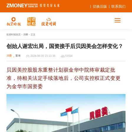
切换旧版
联系我们
投资时报首页
> 消费 > 正文
创始人谢宏出局，国资接手后贝因美会怎样变化？
消费
董琳
2026-06-05 15:10:36
53594
贝因美控股股东重整计划获金华中院终审裁定批
准，待相关法定手续落地后，公司实控权正式变更
为金华市国资委