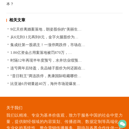
本？
相关文章
9亿天价离婚案落地，朗姿股份的“美丽生…
从6元到11元再到8元，金字火腿股价为…
集成灶第一股易主！一涨停两跌停，市场在…
1.86亿资金占用案落地被罚870万，…
时隔12年再现半年度预亏，水井坊业绩预…
连亏两年后转盈，良品铺子股价为何还困在…
“昔日鞋王”两连跌停，奥康国际暗藏哪些…
比亚迪6月销量超40万，海外市场迎爆发…
关于我们
我们以精准、专业为基本价值观，致力于服务中国的社会中坚力
量，提供财经领域的内容策划、传播咨询、数据定制等高端化、
专业化的系统性、整合营销传播服务。期待与各界合作伙伴一起