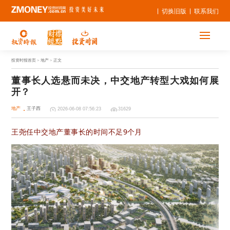
切换旧版
联系我们
投资时报首页
> 地产 > 正文
董事长人选悬而未决，中交地产转型大戏如何展
开？
地产
王子西
2026-06-08 07:56:23
31629
王尧任中交地产董事长的时间不足9个月