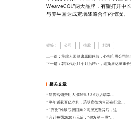
WeaveCOL”两大品牌，有望打
与养生堂达成定增战略合作的情况。
标签：
公司
控股
利润
上一篇：掌舵人因健康原因休假，心相印母公司恒安
下一篇：韩猛代职11个月后转正，瑞斯康达董事
相关文章
销售营销费用大涨56%！3.6万店瑞幸…
半年斩获百亿净利，药明康德为何还在行业…
“胖改”难破亏损困局？高层更迭背后，这…
合计被罚2620万元后，“假发第一股”…