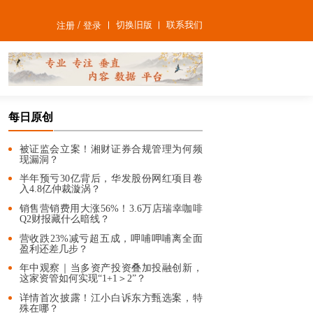
/
切换旧版
联系我们
注册
登录
每日原创
被证监会立案！湘财证券合规管理为何频
现漏洞？
半年预亏30亿背后，华发股份网红项目卷
入4.8亿仲裁漩涡？
销售营销费用大涨56%！3.6万店瑞幸咖啡
Q2财报藏什么暗线？
营收跌23%减亏超五成，呷哺呷哺离全面
盈利还差几步？
年中观察｜当多资产投资叠加投融创新，
这家资管如何实现“1+1＞2”？
详情首次披露！江小白诉东方甄选案，特
殊在哪？