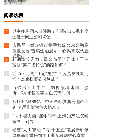
阅读热榜
1
过半净利润来自补助？有研硅IPO毛利率
远低于同业公司均值
2
人民网与微众银行携手共促普惠金融高
质量发展 普惠金融展示中心揭幕仪式正
式举行
3
利润增长乏力，重金布局半导体！工业
富联“第二增长极”前路如何？
4
近15亿元资产1元“甩卖”？蓝光发展遭问
询：是否损害公司利益？
5
百强房企上半年：销售额增速同比腰
斩，6月销售改善回血仍需时间
6
从180亿到89亿！中天金融剥离房地产业
务 交易作价为何大缩水？
7
“两个德力西”缠斗30年 上海知产法院终
审画上句号
8
锚定“人工智能+”与“十五五”发展新引擎
华夏基金重磅布局工业互联网核心赛道