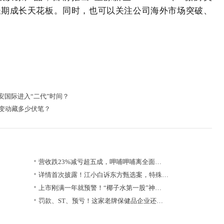
开中长期成长天花板。同时，也可以关注公司海外市场突破、
国际进入“二代”时间？
长变动藏多少伏笔？
营收跌23%减亏超五成，呷哺呷哺离全面…
详情首次披露！江小白诉东方甄选案，特殊…
上市刚满一年就预警！“椰子水第一股”神…
罚款、ST、预亏！这家老牌保健品企业还…