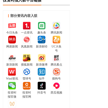
投资时报入驻平台链接
部分资讯内容入驻
今日头条
一点资讯
趣头条
腾讯新闻
网易新闻
凤凰新闻
新浪财经
UC大鱼
号
新浪新闻
搜狐新闻
新浪微博
腾讯看点
Wind资讯
雪球号
知乎
搜狗号
投资时
投资时
抖音号
西瓜视频
报官微
报官网