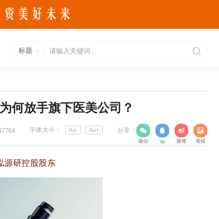
标题
物为何放手旗下医美公司？
字体大小：
Aa-
Aa+
分享：
47764
微信
qq
微博
海报
泓源研控股股东